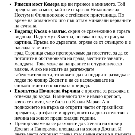
Римски мост Кемера
ще ви пренесе в миналото. Той
представлява мост, който е свързвал Никополис ад
Нестум и Филипополис с егейските пристанища. По
време на османското иго пък оттам минавали керваните
на султана.
Водопад Късак е малък
, скрил се срамежливо в гората
водопад. Падът му е 8 метра, но сякаш водата рисува
картина. Пръска по дърветата, огрява се от слънцето и е
наслада за очите.
град Сърница също препоръчваме да посетите, за да се
потопите в обстановката на града, местните занаяти,
мандрата. Това може да направите и с туристическо
влакче. А ако не искате да разглеждате
забележителности, то можете да си подарите разходка с
лодка по язовир Доспат и да се наслаждавате на
спокойствието и красивата природа.
Екопътека Почилена бърчина
е приятна за разходка и
отвежда до върха. В миналото там е имало крепост,
която се смята, че е била на Крали Марко. А в
подножието на върха са открити части от тракийски
предмети, артефакти и други, които са доказателство за
начина на живот преди хиляди години.
Препоръчваме да се разходите до Стената на язовир
Доспат и Панорамна площадка на язовир Доспат. И
двете места откриват гледка към целия язовир в пълната