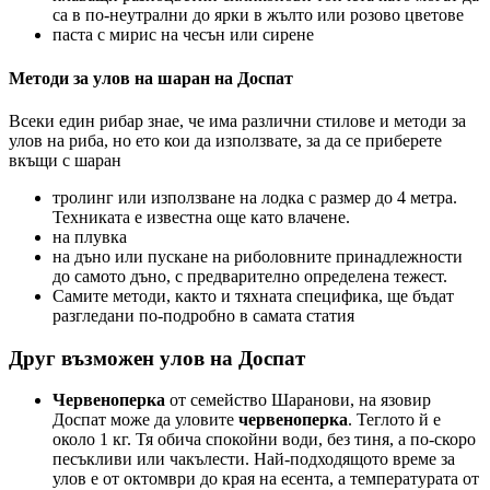
са в по-неутрални до ярки в жълто или розово цветове
паста с мирис на чесън или сирене
Методи за улов на шаран на Доспат
Всеки един рибар знае, че има различни стилове и методи за
улов на риба, но ето кои да използвате, за да се приберете
вкъщи с шаран
тролинг или използване на лодка с размер до 4 метра.
Техниката е известна още като влачене.
на плувка
на дъно или пускане на риболовните принадлежности
до самото дъно, с предварително определена тежест.
Самите методи, както и тяхната специфика, ще бъдат
разгледани по-подробно в самата статия
Друг възможен улов на Доспат
Червеноперка
от семейство Шаранови, на язовир
Доспат може да уловите
червеноперка
. Теглото й е
около 1 кг. Тя обича спокойни води, без тиня, а по-скоро
песъкливи или чакълести. Най-подходящото време за
улов е от октомври до края на есента, а температурата от