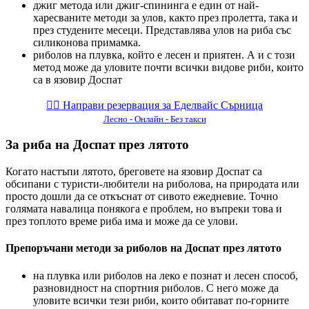
джиг метода или джиг-спининга е един от най-
харесваните методи за улов, както през пролетта, така и
през студените месеци. Представлява улов на риба със
силиконова примамка.
риболов на плувка, който е лесен и приятен. А и с този
метод може да уловите почти всички видове риби, които
са в язовир Доспат
👉🏻️ Направи резервация за Еделвайс Сърница
Лесно - Онлайн - Без такси
За риба на Доспат през лятото
Когато настъпи лятото, бреговете на язовир Доспат са
обсипани с туристи-любители на риболова, на природата или
просто дошли да се откъснат от сивото ежедневие. Точно
голямата навалица понякога е проблем, но въпреки това и
през топлото време риба има и може да се улови.
Препоръчани методи за риболов на Доспат през лятото
на плувка или риболов на леко е познат и лесен способ,
разновидност на спортния риболов. С него може да
уловите всички тези риби, които обитават по-горните