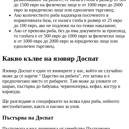
до 1500 евро на физическо лице и от 1000 евро до 2000
евро за юридическо лице или едноличен търговец;
Ако количеството риба надхвърля посоченото в
нормативната база, се налага глоба в размер от 25 евро
до 100 евро, ако не подлежи на по-тежко наказание;
Ако се превозва риба, без да има документи за произход,
то глобата е от 500 евро до 1000 евро за физически лица
и от 1000 евро до 2000 евро за юридическо лице или
едноличен търговец.
Какво кълве на язовир Доспат
Язовир Доспат е един от язовирите у нас, който не случайно
може да се нарече “ Царство на рибата”, ето затова и е
предпочитано място от рибарите. Там може да уловите от
шаран, пъстърва до бабушка, червеноперка, кефал, костур и
каракуда.
Ще разгледаме и спецификите на всяка една риба, нейното
местообитание, както и насоки за улов.
Пъстърва на Доспат
Пъстървата е вид личеперка от семейство Пъстървови.