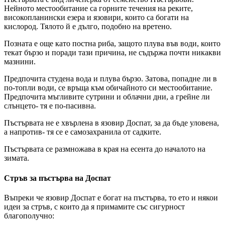
Нейното местообитание са горните течения на реките,
високопланински езера и язовири, които са богати на
кислород. Тялото й е дълго, подобно на вретено.
Позната е още като постна риба, защото плува във води, които
текат бързо и поради тази причина, не съдържа почти никакви
мазнини.
Предпочита студена вода и плува бързо. Затова, попадне ли в
по-топли води, се връща към обичайното си местообитание.
Предпочита мъгливите сутрини и облачни дни, а грейне ли
слънцето- тя е по-пасивна.
Пъстървата не е хвърлена в язовир Доспат, за да бъде уловена,
а напротив- тя се е самозахранила от садките.
Пъстървата се размножава в края на есента до началото на
зимата.
Стръв за пъстърва на Доспат
Въпреки че язовир Доспат е богат на пъстърва, то ето и някои
идеи за стръв, с които да я примамите със сигурност
благополучно: