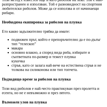
разпространен и използван. Той е разновидност на спортния
любителски риболов. Може да се използва и от начинаещи
рибари.
Необходима екипировка за риболов на плувка
Ето какво задължително трябва да имате:
подвижен прът, който е препоръчително да е по-дълъг
тип “телескоп”
макара
основно влакно, а според вида риба, избирате и
съответната по-размер и тежест плувка
кукичка
стръв, като се залага най-вече на естествена стръв и не
толкова на силиконова или тип топчета.
Подходящо време за риболов на плувка
Този вид риболов е най-често практикуван през пролетта и
есента, но не е невъзможно и през лятото.
Възможен улов на плувка