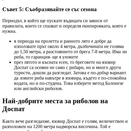
Съвет 5: Съобразявайте се със сезона
Периодът, в който ще пускате въдицата си зависи от
правилата, които се спазват и определя екипировката, която е
нужна.
в периода на пролетта и ранното лято е добре да
използвате прът около 4 метра, дълбочината не голяма
до 1,50 метра, а разстоянието от брега 7-8 метра. Има ли
риба, то гаранция- ще я уловите
през лятото и късната есен, то бреговете на язовир
Доспат са осеяни не само с рибари, но и много други
туристи, дошли да разгледат. Затова е по-добър вариант
да ловите риба навътре в язовира, където е по-спокойна
водата, но и по-студена. Това изберете метод Болонезе
или английски риболов.
Най-добрите места за риболов на
Доспат
Както вече разгледахме, язовир Доспат е голям, величествен и
разположен на 1200 метра надморска височина. Той е