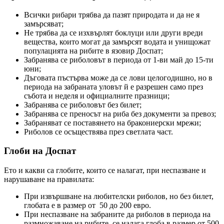
Всички рибари трябва да пазят природата и да не я
замърсяват;
Не трябва да се изхвърлят боклуци или други вреди
вещества, които могат да замърсят водата и унищожат
популацията на рибите в язовир Доспат;
Забранява се риболовът в периода от 1-ви май до 15-ти
юни;
Дъговата пъстърва може да се лови целогодишно, но в
периода на забраната уловът й е разрешен само през
събота и неделя и официалните празници;
Забранява се риболовът без билет;
Забранява се преносът на риба без документи за превоз;
Забраняват се поставянето на бракониерски мрежи;
Риболов се осъществява през светлата част.
Глоби на Доспат
Ето и какви са глобите, които се налагат, при неспазване и
нарушаване на правилата:
При извършване на любителски риболов, но без билет,
глобата е в размер от 50 до 200 евро.
При неспазване на забраните да риболов в периода на
размножаване на рибите, се налага глоба в размер от 500