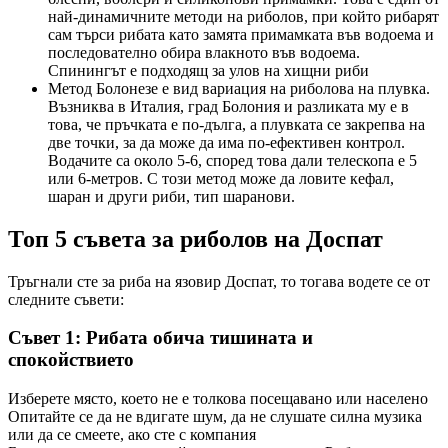
най-динамичните методи на риболов, при който рибарят
сам търси рибата като замята примамката във водоема и
последователно обира влакното във водоема.
Спинингът е подходящ за улов на хищни риби
Метод Болонезе е вид вариация на риболова на плувка.
Възниква в Италия, град Болония и разликата му е в
това, че пръчката е по-дълга, а плувката се закрепва на
две точки, за да може да има по-ефективен контрол.
Водачите са около 5-6, според това дали телескопа е 5
или 6-метров. С този метод може да ловите кефал,
шаран и други риби, тип шаранови.
Топ 5 съвета за риболов на Доспат
Тръгнали сте за риба на язовир Доспат, то тогава водете се от
следните съвети:
Съвет 1: Рибата обича тишината и
спокойствието
Изберете място, което не е толкова посещавано или населено
Опитайте се да не вдигате шум, да не слушате силна музика
или да се смеете, ако сте с компания