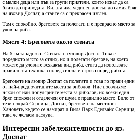
с малки деца или пък за групи приятели, които искат да са
близо до природата. Вилата има уединен достъп до самия бряг
на язовир Доспат, а стаите са с прекрасен изглед.
Там е спокойно, бреговете са полегати и е прекрасно място за
улов на риба.
Място 4: Бреговете около стената
На 6 км западно от Стената на язовир Доспат. Това е
поредното място за отдих, но и полегати брегове, на което
можете да уловите всякакъв вид риба, стига да използвате
правилната техника според сезона и стръв според рибата.
Бреговете на язовир Доспат са полегати и това го прави един
от най-предпочитаните места за риболов. Ние посочихме
някои от най-популярните места за риболов, но всеки един
бряг, спокоен и отдалечен от шума е правилно място. Било от
тези покрай Сърница, Доспат, бреговете на местност
Хановете, където се намират и Вила Парк Еделвайс Сърница,
така че желаем наслука.
Интересни забележителности до яз.
Доспат