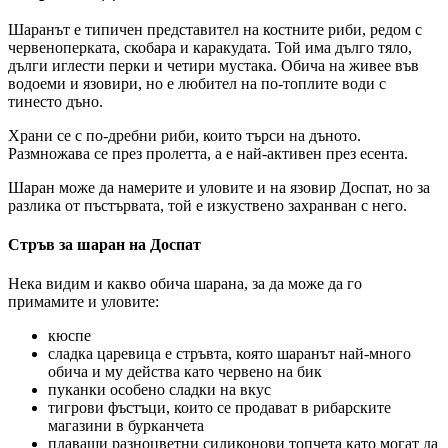
Шаранът е типичен представител на костните риби, редом с
червеноперката, скобара и каракудата. Той има дълго тяло,
дълги иглести перки и четири мустака. Обича на живее във
водоеми и язовири, но е любител на по-топлите води с
тинесто дъно.
Храни се с по-дребни риби, които търси на дъното.
Размножава се през пролетта, а е най-активен през есента.
Шаран може да намерите и уловите и на язовир Доспат, но за
разлика от пъстървата, той е изкуствено захранван с него.
Стръв за шаран на Доспат
Нека видим и какво обича шарана, за да може да го
примамите и уловите:
кюспе
сладка царевица е стръвта, която шаранът най-много
обича и му действа като червено на бик
пуканки особено сладки на вкус
тигрови фъстъци, които се продават в рибарските
магазини в бурканчета
плаващи разноцветни силиконови топчета като могат да