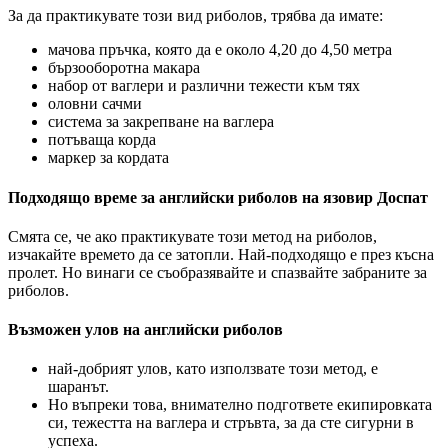
За да практикувате този вид риболов, трябва да имате:
мачова пръчка, която да е около 4,20 до 4,50 метра
бързооборотна макара
набор от ваглери и различни тежести към тях
оловни сачми
система за закрепване на ваглера
потъваща корда
маркер за кордата
Подходящо време за английски риболов на язовир Доспат
Смята се, че ако практикувате този метод на риболов,
изчакайте времето да се затопли. Най-подходящо е през късна
пролет. Но винаги се съобразявайте и спазвайте забраните за
риболов.
Възможен улов на английски риболов
най-добрият улов, като използвате този метод, е
шаранът.
Но въпреки това, внимателно подгответе екипировката
си, тежестта на ваглера и стръвта, за да сте сигурни в
успеха.