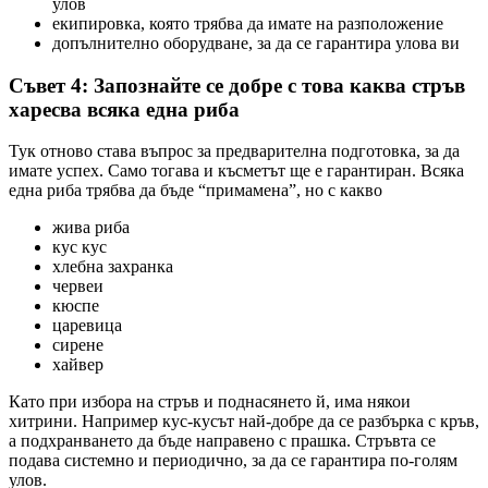
улов
екипировка, която трябва да имате на разположение
допълнително оборудване, за да се гарантира улова ви
Съвет 4: Запознайте се добре с това каква стръв
харесва всяка една риба
Тук отново става въпрос за предварителна подготовка, за да
имате успех. Само тогава и късметът ще е гарантиран. Всяка
една риба трябва да бъде “примамена”, но с какво
жива риба
кус кус
хлебна захранка
червеи
кюспе
царевица
сирене
хайвер
Като при избора на стръв и поднасянето й, има някои
хитрини. Например кус-кусът най-добре да се разбърка с кръв,
а подхранването да бъде направено с прашка. Стръвта се
подава системно и периодично, за да се гарантира по-голям
улов.