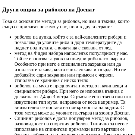
Други опции за риболов на Доспат
Това са основните методи за риболов, но има и такива, които
също се прилагат не само у нас, но и в други страни:
риболов на дупка, който е за най-запалените рибари и
позволява да уловите риба и дори температурите да
паднат под нулата, а водата да е скована от лед.
метод на Фидел набира напоследък популярност у нас.
Той се използва за улов на по-едри риби като шарани.
Особеното при него е специалната захранка или да
използвате такава, която е по-лепкава и твърда. Но не
добавяйте едри захранки или примеси с червеи.
Използва се хранилка с ниско тегло
риболов на муха е предпочитан метод от начинаещи и
специалисти рибари. При него се използва въдица с
дължина от 2,4 до 3 метра. Стръвта е естествена или пък
изкуствена тип муха, направена от коса например. Тя
внимателно се поставя на повърхността на водата. С
този метод може да уловите пъстърва на язовир Доспат.
Спининг риболов е доста популярен метод за риболов,
разновидност на спортния риболов. Типично за него е
използване на спинигови примамки като въртящи се
блесни, воблери и силиконови примамки. Това е един от