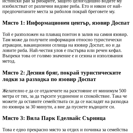
истински рай за рибарите, защото целогодишно водите му
изобилстват от различни видове риба. Ето и някои от най-
предпочитаните места за риболов покрай бреговете му.
Място 1: Информационен център, язовир Доспат
Той е разположен на плаващ понтон в залив на самия язовир.
Там може да получите информация относно туристически
атракции, ваканционни селища на язовир Доспат, но и да
ловите риба. Най-честия улов е пъстърва или речен кефал.
Въпреки това от голямо значение е и сезона и използвания
метод.
Място 2: Десния бряг, покрай туристическите
лодки за разходка по язовир Доспат
Желателно е да се отдалечите на разстояние от минимум 500
метра от тях, за да търсите уединение и спокойствие. Така че
можете да оставите семействата си да се насладят на разходка
по язовира за 30 минути, а вие да пуснете въдиците си.
Място 3: Вила Парк Еделвайс Сърница
Това е едно прекрасно място за отдих и почивка за семейства