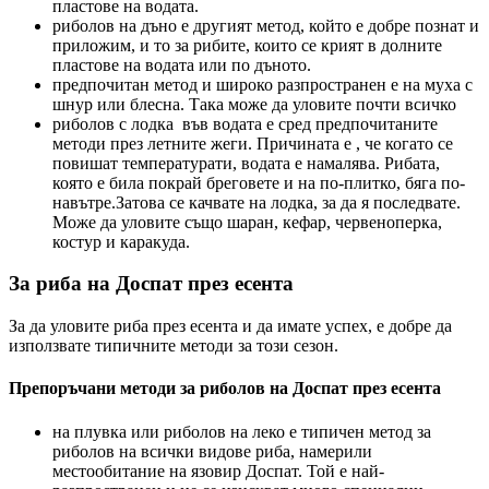
пластове на водата.
риболов на дъно е другият метод, който е добре познат и
приложим, и то за рибите, които се крият в долните
пластове на водата или по дъното.
предпочитан метод и широко разпространен е на муха с
шнур или блесна. Така може да уловите почти всичко
риболов с лодка във водата е сред предпочитаните
методи през летните жеги. Причината е , че когато се
повишат температурати, водата е намалява. Рибата,
която е била покрай бреговете и на по-плитко, бяга по-
навътре.Затова се качвате на лодка, за да я последвате.
Може да уловите също шаран, кефар, червеноперка,
костур и каракуда.
За риба на Доспат през есента
За да уловите риба през есента и да имате успех, е добре да
използвате типичните методи за този сезон.
Препоръчани методи за риболов на Доспат през есента
на плувка или риболов на леко е типичен метод за
риболов на всички видове риба, намерили
местообитание на язовир Доспат. Той е най-