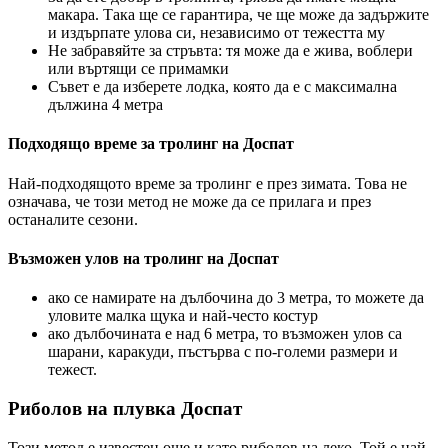
макара. Така ще се гарантира, че ще може да задържите
и издърпате улова си, независимо от тежестта му
Не забравяйте за стръвта: тя може да е жива, воблери
или въртящи се примамки
Съвет е да изберете лодка, която да е с максимална
дължина 4 метра
Подходящо време за тролинг на Доспат
Най-подходящото време за тролинг е през зимата. Това не
означава, че този метод не може да се прилага и през
останалите сезони.
Възможен улов на тролинг на Доспат
ако се намирате на дълбочина до 3 метра, то можете да
уловите малка щука и най-често костур
ако дълбочината е над 6 метра, то възможен улов са
шарани, каракуди, пъстърва с по-големи размери и
тежест.
Риболов на плувка Доспат
Този метод е известен още и като риболов на леко. Той е най-