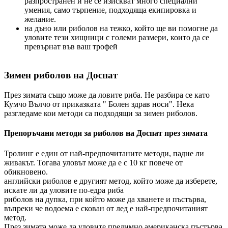
разпространен и не се изискват много специални
умения, само търпение, подходяща екипировка и
желание.
на дъно или риболов на тежко, който ще ви помогне да
уловите тези хищници с големи размери, които да се
превърнат във ваш трофей
Зимен риболов на Доспат
През зимата също може да ловите риба. Не разбира се като
Кумчо Вълчо от приказката " Болен здрав носи". Нека
разгледаме кои методи са подходящи за зимен риболов.
Препоръчани методи за риболов на Доспат през зимата
Тролинг е един от най-предпочитаните методи, падне ли
живакът. Тогава уловът може да е с 10 кг повече от
обикновено.
английски риболов е другият метод, който може да изберете,
искате ли да уловите по-едра риба
риболов на дупка, при който може да хванете и пъстърва,
въпреки че водоема е скован от лед е най-предпочитаният
метод.
През зимата може да уловите предимно американска пъстърва