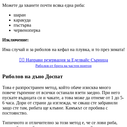
Можете да хванете почти всяка една риба:
шаран
каракуда
пъстърва
червеноперка
Изключение:
Има случай и за риболов на кефал на плувка, и то през зимата!
👉🏻️ Направи резервация за Еделвайс Сърница
Риболов от брега на частен понтон
Риболов на дъно Доспат
Това е разпространен метод, който обаче изисква много
повече търпение от всички останали взети заедно. При него
пускате въдицата си и чакате, а това може да отнеме от 1 до 5-
6 часа. Дори от страни да изглежда, че сякаш сте забравили
защо сте там, рибата ще клъвне. Камъкът се пробива с
постоянство.
Типичното и отличително за този метод е, че се лови риба,