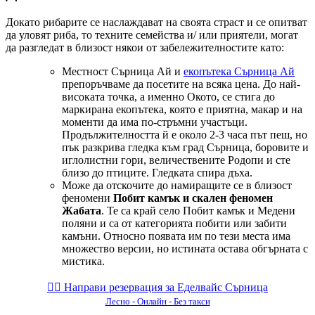
Докато рибарите се наслаждават на своята страст и се опитват
да уловят риба, то техните семейства и/ или приятели, могат
да разгледат в близост някои от забележителностите като:
Местност Сърница Ай и
екопътека Сърница Ай
препоръчваме да посетите на всяка цена. До най-
високата точка, а именно Окото, се стига до
маркирана екопътека, която е приятна, макар и на
моменти да има по-стръмни участъци.
Продължителността й е около 2-3 часа път пеш, но
пък разкрива гледка към град Сърница, боровите и
иглолистни гори, величествените Родопи и сте
близо до птиците. Гледката спира дъха.
Може да отскочите до намиращите се в близост
феномени
Побит камък и скален феномен
Жабата
. Те са край село Побит камък и Медени
поляни и са от категорията побити или забити
камъни. Относно появата им по тези места има
множество версии, но истината остава обгърната с
мистика.
👉🏻️ Направи резервация за Еделвайс Сърница
Лесно - Онлайн - Без такси