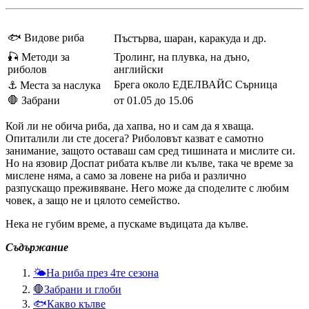
🐟 Видове риба
Пъстърва, шаран, каракуда и др.
🎣 Методи за
Тролинг, на плувка, на дъно,
риболов
английски
Брега около ЕДЕЛВАЙС Сърница
⚓ Mеста за наслука
🛑 Забрани
от 01.05 до 15.06
Кой ли не обича риба, да хапва, но и сам да я хваща.
Опиталили ли сте досега? Риболовът казват е самотно
занимание, защото оставаш сам сред тишината и мислите си.
Но на язовир Доспат рибата кълве ли кълве, така че време за
мислене няма, а само за ловене на риба и различно
разпускащо преживяване. Него може да споделите с любим
човек, а защо не и цялото семейство.
Нека не губим време, а пускаме въдицата да кълве.
Съдържание
🌤️На риба през 4те сезона
🛑Забрани и глоби
🐟Какво кълве