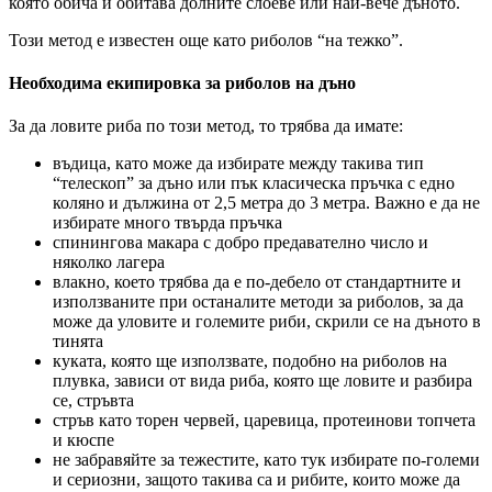
която обича и обитава долните слоеве или най-вече дъното.
Този метод е известен още като риболов “на тежко”.
Необходима екипировка за риболов на дъно
За да ловите риба по този метод, то трябва да имате:
въдица, като може да избирате между такива тип
“телескоп” за дъно или пък класическа пръчка с едно
коляно и дължина от 2,5 метра до 3 метра. Важно е да не
избирате много твърда пръчка
спинингова макара с добро предавателно число и
няколко лагера
влакно, което трябва да е по-дебело от стандартните и
използваните при останалите методи за риболов, за да
може да уловите и големите риби, скрили се на дъното в
тинята
куката, която ще използвате, подобно на риболов на
плувка, зависи от вида риба, която ще ловите и разбира
се, стръвта
стръв като торен червей, царевица, протеинови топчета
и кюспе
не забравяйте за тежестите, като тук избирате по-големи
и сериозни, защото такива са и рибите, които може да