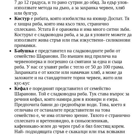
7 до 12 градуса, и то рано сутрин до обяд. За едър улов-
използвате метода на дъно, а за захранка червеи, хляб
или булгур.
Костур
е рибата, която изобилства на язовир Доспат. Тя
е хищна риба, която има късо тяло, странично
сплескано. Устата й е оранжева и има много ситни зъби.
Костурът е сладководна риба, а за да я уловите можете да
използвате жива стръв или пък изкуствени- силиконови
примамки.
Бабушка
е представител на сладководните риби от
семейство Шаранови. По външен вид прилича на
червеноперка и погрешно са смятани за една и съща
риба. У нас се улавят риби с тегло от 50 до 100 грама.
Захранката е от кюспе или намачкан хляб, а може да
заложите и на стандартните торни червеи, жито или
кус-кус
Кефал
е поредният представител от семейство
Шаранови. Той е сладководна риба. Тук става въпрос за
речния кефал, която намира дом в язовири и езера.
Предпочита бавни до среднобързи води. Това, което я
отличава от останалите представители на това
семейство е, че има отлично зрение. Тялото е странично
сплеснато и вретеновидно, в синьозеленикав,
кафеникаво-зелен до черен гръб и бял блестящ корем.
Най- подходящата стръв е скакалци или пък всякакви