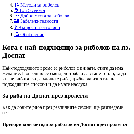
🎣 Методи за риболов
🌟Топ 5 съвета
🚤 Добри места за риболов
🏰 Забележителности
❓ Въпроси и отговори
🧐 Обобщение
Кога е най-подходящо за риболов на яз.
Доспат
Най-подходящото време за риболов е винаги, стига да има
желание. Погрешно се смята, че трябва да стане топло, за да
кълве рибата. За да уловите риба, трябва да използване
подходящите способи и да имате наслука.
За риба на Доспат през пролетта
Как да ловите риба през различните сезони, ще разгледаме
сега.
Препоръчани методи за риболов на Доспат през пролетта