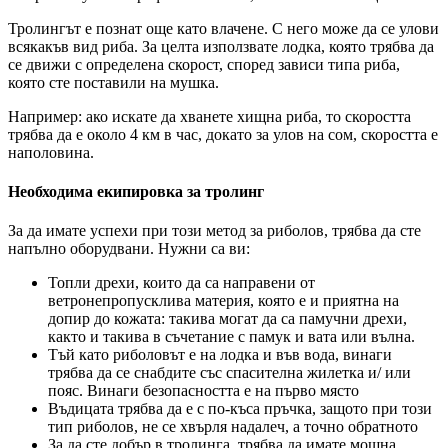
Тролингът е познат още като влачене. С него може да се улови
всякакъв вид риба. За целта използвате лодка, която трябва да
се движи с определена скорост, според зависи типа риба,
която сте поставили на мушка.
Например: ако искате да хванете хищна риба, то скоростта
трябва да е около 4 км в час, докато за улов на сом, скоростта е
наполовина.
Необходима екипировка за тролинг
За да имате успехи при този метод за риболов, трябва да сте
напълно оборудвани. Нужни са ви:
Топли дрехи, които да са направени от
ветронепропусклива материя, която е и приятна на
допир до кожата: такива могат да са памучни дрехи,
както и такива в съчетание с памук и вата или вълна.
Тъй като риболовът е на лодка и във вода, винаги
трябва да се снабдите със спасителна жилетка и/ или
пояс. Винаги безопасността е на първо място
Въдицата трябва да е с по-къса пръчка, защото при този
тип риболов, не се хвърля надалеч, а точно обратното
За да сте добър в тролинга, трябва да имате мощна