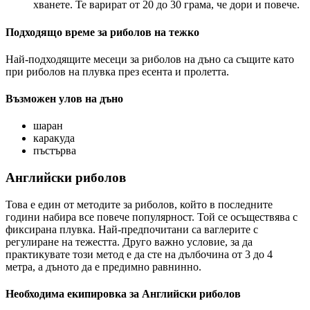
хванете. Те варират от 20 до 30 грама, че дори и повече.
Подходящо време за риболов на тежко
Най-подходящите месеци за риболов на дъно са същите като
при риболов на плувка през есента и пролетта.
Възможен улов на дъно
шаран
каракуда
пъстърва
Английски риболов
Това е един от методите за риболов, който в последните
години набира все повече популярност. Той се осъществява с
фиксирана плувка. Най-предпочитани са ваглерите с
регулиране на тежестта. Друго важно условие, за да
практикувате този метод е да сте на дълбочина от 3 до 4
метра, а дъното да е предимно равнинно.
Необходима екипировка за Английски риболов