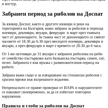
и костур.
Забранен период за риболов на Доспат
За язовир Доспат, както и другите язовири и реки на
територията на България, важи забрана за риболов в периода
ноември, декември, януари, февруари и март през тъмната
част от денонощието. За тъмна част от денонощието се смятат
часовете от 18.30 до 6.30 през месеците ноември, декември и
януари, а през февруари и март е времето от 20.30 до 6 часа.
От 1-ви октомври до 31 януари е забранен риболова на риби
от семейство пъстървови като балканска пъстърва, сивен, сиг,
пелег. Забраната е във връзка с размножителния период на
рибите.
Забрана важи също и за извършване на стопански риболов с
хрилни мрежи във вътрешните водоеми.
Непрекъснато се правят проверки от ИАРА и нарушителите
се наказват своевременно, за да се избегнат повторни
нарушения.
Правила и глоби за риболов на Доспат