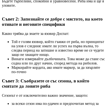
Бъдете търпеливи, спокойни и уравновесени. Риба има и ще я
уловите.
Съвет 2: Запознайте се добре с мястото, на което
отивате и неговите специфики
Какво трябва да знаете за язовир Доспат:
Той е голям язовир, който гъмжи от риба, но принципът
на улов е следния: имате ли успех на първа вълна, то
следва период на затишие и известно време не се чудете
защо не хващате нищо.
Винаги измервайте дълбочината. Това може да стане със
содна или по друг начин, според метода на риболов.
Маркирайте кордата, ако имате маркер, за да хвърляте
по-точно
Съвет 3: Съобразете се със сезона, в който
смятате да ловите риба
Сезонът е от изключително важно значение, защото:
за всеки сезон има по-удачен и предпочитан метод за