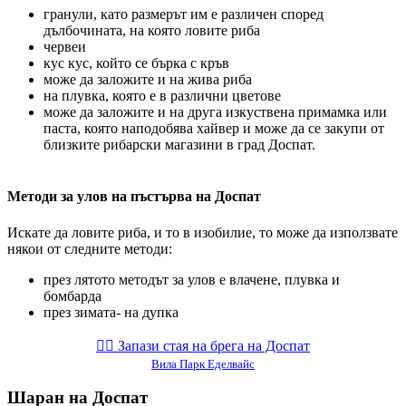
гранули, като размерът им е различен според
дълбочината, на която ловите риба
червеи
кус кус, който се бърка с кръв
може да заложите и на жива риба
на плувка, която е в различни цветове
може да заложите и на друга изкуствена примамка или
паста, която наподобява хайвер и може да се закупи от
близките рибарски магазини в град Доспат.
Методи за улов на пъстърва на Доспат
Искате да ловите риба, и то в изобилие, то може да използвате
някои от следните методи:
през лятото методът за улов е влачене, плувка и
бомбарда
през зимата- на дупка
👉🏻️ Запази стая на брега на Доспат
Вила Парк Еделвайс
Шаран на Доспат