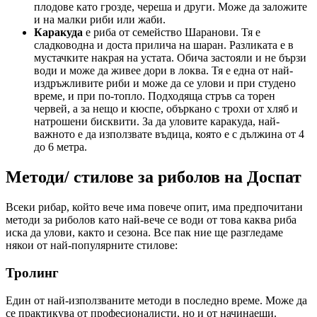
плодове като грозде, череша и други. Може да заложите
и на малки риби или жаби.
Каракуда
е риба от семейство Шаранови. Тя е
сладководна и доста прилича на шаран. Разликата е в
мустачките накрая на устата. Обича застояли и не бързи
води и може да живее дори в локва. Тя е една от най-
издръжливите риби и може да се улови и при студено
време, и при по-топло. Подходяща стръв са торен
червей, а за нещо и кюспе, объркано с трохи от хляб и
натрошени бисквити. За да уловите каракуда, най-
важното е да използвате въдица, която е с дължина от 4
до 6 метра.
Методи/ стилове за риболов на Доспат
Всеки рибар, който вече има повече опит, има предпочитани
методи за риболов като най-вече се води от това каква риба
иска да улови, както и сезона. Все пак ние ще разгледаме
някои от най-популярните стилове:
Тролинг
Един от най-използваните методи в последно време. Може да
се практикува от професионалисти, но и от начинаещи.